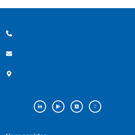
06 36 18 38 62
contact@keep-control.fr
1 bis allée du parc Mesemena
44500 LA BAULE ESCOUBLAC